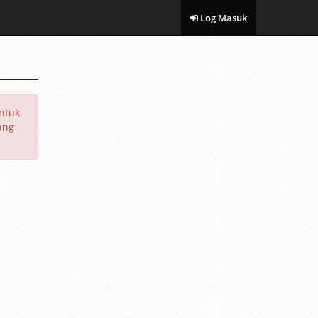
Log Masuk
ntuk
ang