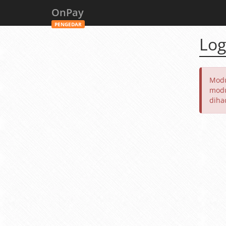
OnPay
PENGEDAR
Log
Modu
modu
diha